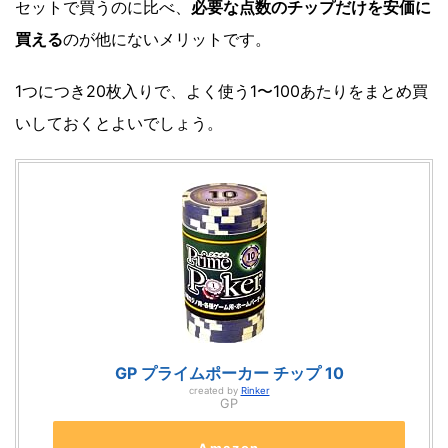
セットで買うのに比べ、
必要な点数のチップだけを安価に
買える
のが他にないメリットです。
1つにつき20枚入りで、よく使う1〜100あたりをまとめ買
いしておくとよいでしょう。
GP プライムポーカー チップ 10
created by
Rinker
GP
Amazon