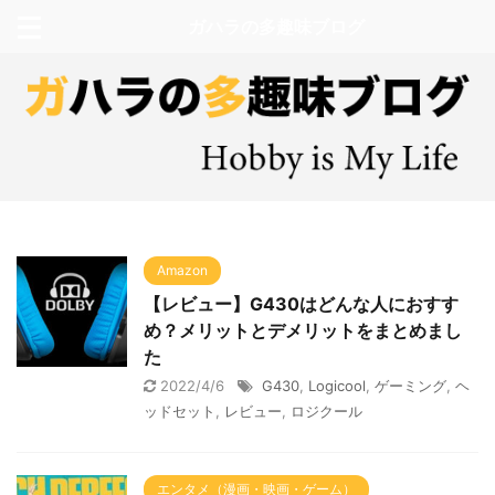
ガハラの多趣味ブログ
Amazon
【レビュー】G430はどんな人におすす
め？メリットとデメリットをまとめまし
た
2022/4/6
G430
,
Logicool
,
ゲーミング
,
ヘ
ッドセット
,
レビュー
,
ロジクール
エンタメ（漫画・映画・ゲーム）